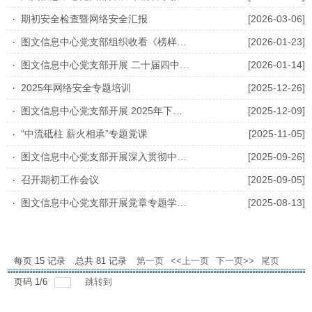
期初安全检查暨网络安全汇报
[2026-03-06]
图文信息中心党支部组织收看《榜样10》
[2026-01-23]
图文信息中心党支部开展 二十届四中全会精神专题党课
[2026-01-14]
2025年网络安全专题培训
[2025-12-26]
图文信息中心党支部开展 2025年下半年意识形态工作专题会议
[2025-12-09]
“中流砥柱 薪火相承”专题党课
[2025-11-05]
图文信息中心党支部开展深入贯彻中央八项规定精神学习教育总结会
[2025-09-26]
召开期初工作会议
[2025-09-05]
图文信息中心党支部开展党章专题学习会
[2025-08-13]
每页
15
记录
总共
81
记录
第一页
<<上一页
下一页>>
尾页
页码
1
/
6
跳转到